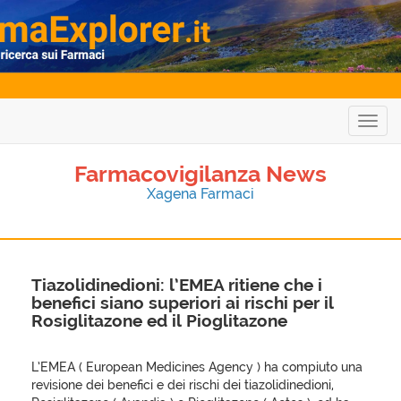
Togg
navig
Farmacovigilanza News
Xagena Farmaci
Tiazolidinedioni: l’EMEA ritiene che i
benefici siano superiori ai rischi per il
Rosiglitazone ed il Pioglitazone
L’EMEA ( European Medicines Agency ) ha compiuto una
revisione dei benefici e dei rischi dei tiazolidinedioni,