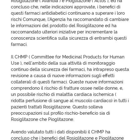
Rosiglitazone ( Avandia ) e Pioglitazone ( Actos ), ed ha
concluso che, nelle indicazioni approvate, i benefici di
questi farmaci antidiabetici continuano a superare i loro
rischi Comunque, l’Agenzia ha raccomandato di cambiare
le informazioni del prodotto del Rosiglitazone ed ha
raccomandato ulteriori iniziative per incrementare la
conoscenza scientifica sulla sicurezza di entrambi questi
farmaci.
Il CHMP ( Committee for Medicinal Products for Human
Use ), nell’ambito della sua attività di monitoraggio
continuo della sicurezza dei farmaci, ha intrapreso questa
revisione a causa di nuove informazioni sugli effetti
collaterali di questi farmaci. Queste nuove informazioni
comprendono il rischio di fratture ossee nelle donne, e,
un possibile rischio di malattia cardiaca ischemica (
ridotta perfusione di sangue al muscolo cardiaco) in tutti i
pazienti trattati Rosiglitazone. Questo solleva
preoccupazioni sul profilo rischio-beneficio sia di
Rosiglitazone che Pioglitazone.
Avendo valutato tutti i dati disponibili il CHMP ha
concluso che i benefici del Rosiglitazone e Pioglitazone