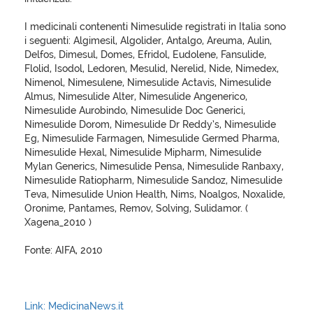
I medicinali contenenti Nimesulide registrati in Italia sono
i seguenti: Algimesil, Algolider, Antalgo, Areuma, Aulin,
Delfos, Dimesul, Domes, Efridol, Eudolene, Fansulide,
Flolid, Isodol, Ledoren, Mesulid, Nerelid, Nide, Nimedex,
Nimenol, Nimesulene, Nimesulide Actavis, Nimesulide
Almus, Nimesulide Alter, Nimesulide Angenerico,
Nimesulide Aurobindo, Nimesulide Doc Generici,
Nimesulide Dorom, Nimesulide Dr Reddy’s, Nimesulide
Eg, Nimesulide Farmagen, Nimesulide Germed Pharma,
Nimesulide Hexal, Nimesulide Mipharm, Nimesulide
Mylan Generics, Nimesulide Pensa, Nimesulide Ranbaxy,
Nimesulide Ratiopharm, Nimesulide Sandoz, Nimesulide
Teva, Nimesulide Union Health, Nims, Noalgos, Noxalide,
Oronime, Pantames, Remov, Solving, Sulidamor. (
Xagena_2010 )
Fonte: AIFA, 2010
Link: MedicinaNews.it